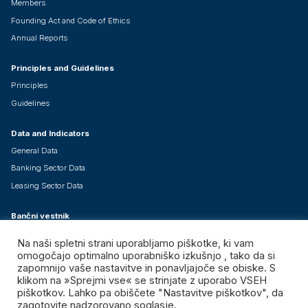
Members
Founding Act and Code of Ethics
Annual Reports
Principles and Guidelines
Principles
Guidelines
Data and Indicators
General Data
Banking Sector Data
Leasing Sector Data
Bančni vestnik
About Bančni vestnik
Na naši spletni strani uporabljamo piškotke, ki vam
Current Issue
omogočajo optimalno uporabniško izkušnjo , tako da si
zapomnijo vaše nastavitve in ponavljajoče se obiske. S
Special Issues - Free Downloads
klikom na »Sprejmi vse« se strinjate z uporabo VSEH
piškotkov. Lahko pa obiščete "Nastavitve piškotkov", da
zagotovite nadzorovano soglasje.