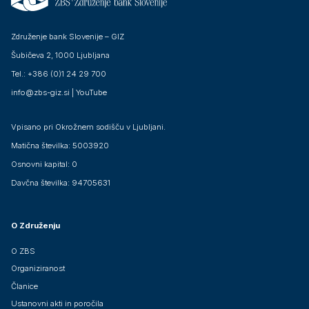
Združenje bank Slovenije – GIZ
Šubičeva 2, 1000 Ljubljana
Tel.: +386 (0)1 24 29 700
info@zbs-giz.si
|
YouTube
Vpisano pri Okrožnem sodišču v Ljubljani.
Matična številka: 5003920
Osnovni kapital: 0
Davčna številka: 94705631
O Združenju
O ZBS
Organiziranost
Članice
Ustanovni akti in poročila