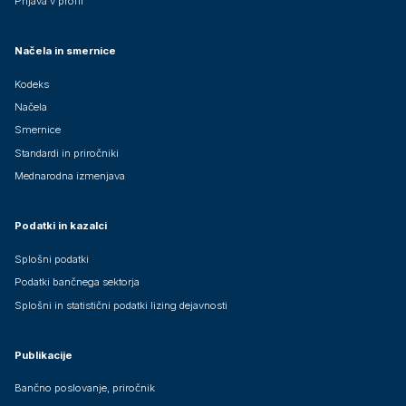
Prijava v profil
Načela in smernice
Kodeks
Načela
Smernice
Standardi in priročniki
Mednarodna izmenjava
Podatki in kazalci
Splošni podatki
Podatki bančnega sektorja
Splošni in statistični podatki lizing dejavnosti
Publikacije
Bančno poslovanje, priročnik