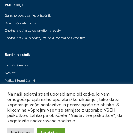
Publikacije
Bančno poslovanje, priročnik
Kako računati obresti
Enotna pravila za garancije na poziv
Enotna pravila in običaji za dokumentarne akreditive
Bančni vestnik
Tekoča številka
Novice
Najbolj brani članki
Arhiv člankov
Na naši spletni strani uporabljamo piškotke, ki vam
Brezplačne mednarodne izdaje
omogočajo optimalno uporabniško izkušnjo , tako da si
zapomnijo vaše nastavitve in ponavljajoče se obiske. S
klikom na »Sprejmi vse« se strinjate z uporabo VSEH
piškotkov. Lahko pa obiščete "Nastavitve piškotkov", da
zagotovite nadzorovano soglasje.
Združenje bank Slovenije – GIZ, vse pravice pridržane.
Nastavitve
Sprejmi vse