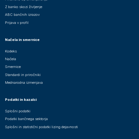
Z banko skozi življenje
ABC bančnih izrazov
Prijava v profil
Načela in smernice
Kodeks
Načela
Smernice
Standardi in priročniki
Mednarodna izmenjava
Podatki in kazalci
Splošni podatki
Podatki bančnega sektorja
Splošni in statistični podatki lizing dejavnosti