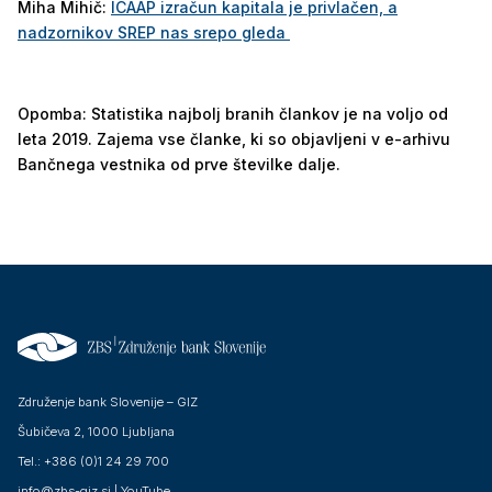
Miha Mihič:
ICAAP izračun kapitala je privlačen, a
nadzornikov SREP nas srepo gleda
Opomba: Statistika najbolj branih člankov je na voljo od
leta 2019. Zajema vse članke, ki so objavljeni v e-arhivu
Bančnega vestnika od prve številke dalje.
Združenje bank Slovenije – GIZ
Šubičeva 2, 1000 Ljubljana
Tel.: +386 (0)1 24 29 700
info@zbs-giz.si
|
YouTube