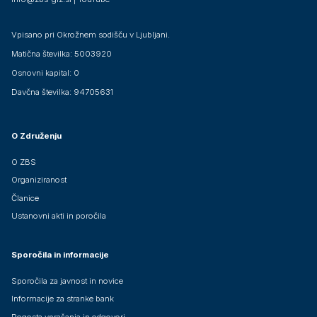
Vpisano pri Okrožnem sodišču v Ljubljani.
Matična številka: 5003920
Osnovni kapital: 0
Davčna številka: 94705631
O Združenju
O ZBS
Organiziranost
Članice
Ustanovni akti in poročila
Sporočila in informacije
Sporočila za javnost in novice
Informacije za stranke bank
Pogosta vprašanja in odgovori