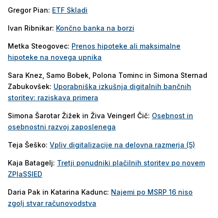
Gregor Pian:
ETF Skladi
Ivan Ribnikar:
Končno banka na borzi
Metka Steogovec:
Prenos hipoteke ali maksimalne
hipoteke na novega upnika
Sara Knez, Samo Bobek, Polona Tominc in Simona Sternad
Zabukovšek:
Uporabniška izkušnja digitalnih bančnih
storitev: raziskava primera
Simona Šarotar Žižek in Živa Veingerl Čič:
Osebnost in
osebnostni razvoj zaposlenega
Teja Šeško:
Vpliv digitalizacije na delovna razmerja (5)
Kaja Batagelj:
Tretji ponudniki plačilnih storitev po novem
ZPlaSSIED
Daria Pak in Katarina Kadunc:
Najemi po MSRP 16 niso
zgolj stvar računovodstva