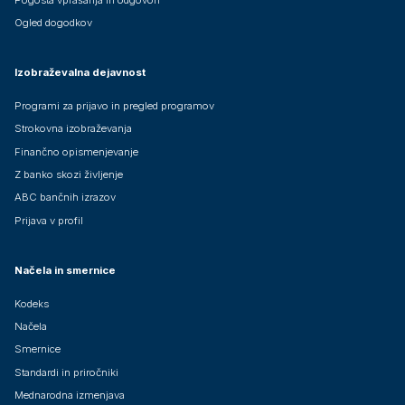
Ogled dogodkov
Izobraževalna dejavnost
Programi za prijavo in pregled programov
Strokovna izobraževanja
Finančno opismenjevanje
Z banko skozi življenje
ABC bančnih izrazov
Prijava v profil
Načela in smernice
Kodeks
Načela
Smernice
Standardi in priročniki
Mednarodna izmenjava