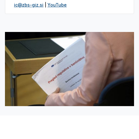
ic@zbs-giz.si
|
YouTube