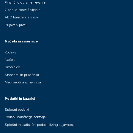
Finančno opismenjevanje
Z banko skozi življenje
ABC bančnih izrazov
Prijava v profil
Načela in smernice
Kodeks
Načela
Smernice
Standardi in priročniki
Mednarodna izmenjava
Podatki in kazalci
Splošni podatki
Podatki bančnega sektorja
Splošni in statistični podatki lizing dejavnosti