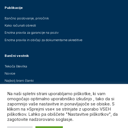
Publikacije
Bančno poslovanje, priročnik
Kako računati obresti
Enotna pravila za garancije na poziv
Enotna pravila in običaji za dokumentarne akreditive
Bančni vestnik
Tekoča številka
Novice
Najbolj brani članki
Arhiv člankov
Na naši spletni strani uporabljamo piškotke, ki vam
Brezplačne mednarodne izdaje
omogočajo optimalno uporabniško izkušnjo , tako da si
zapomnijo vaše nastavitve in ponavljajoče se obiske. S
klikom na »Sprejmi vse« se strinjate z uporabo VSEH
piškotkov. Lahko pa obiščete "Nastavitve piškotkov", da
zagotovite nadzorovano soglasje.
Združenje bank Slovenije – GIZ, vse pravice pridržane.