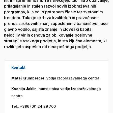
hitrim spremembam. Te narekujejo tudi hitro odzivanje,
prilagajanje in stalen razvoj novih izobraževalnih
programov, ki sledijo potrebam članic ter svetovnim
trendom. Tako je skrb za kvaliteten in pravočasen
prenos strokovnih znanj zaposlenim v bančništvu naše
glavno vodilo, saj sta znanje in človeški kapital
neločljiv vir in osnova za oblikovanje poslovne
strategije vsakega podjetja, in sta ključna elementa, ki
razlikujeta uspešno od neuspešnega podjetja.
Kontakt
Matej Krumberger
,
vodja Izobraževalnega centra
Ksenija Jaklin
, namestnica vodje Izobraževalnega
centra
Tel.: +386 (0)1 24 29 700