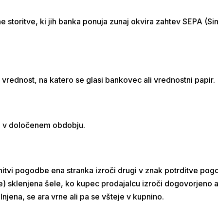
ne storitve, ki jih banka ponuja zunaj okvira zahtev SEPA (
rednost, na katero se glasi bankovec ali vrednostni papir.
la v določenem obdobju.
lenitvi pogodbe ena stranka izroči drugi v znak potrditve p
) sklenjena šele, ko kupec prodajalcu izroči dogovorjeno a
njena, se ara vrne ali pa se všteje v kupnino.