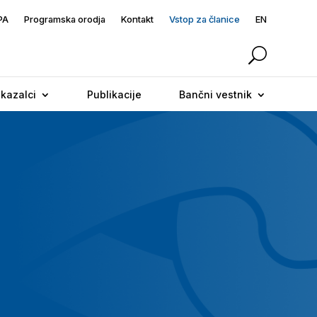
PA
Programska orodja
Kontakt
Vstop za članice
EN
 kazalci
Publikacije
Bančni vestnik