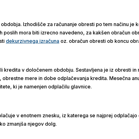
obdobja. Izhodišče za računanje obresti po tem načinu je k
h poslih mora biti izrecno navedeno, za kakšen obračun obr
sti
dekurzivnega izračuna
oz. obračun obresti ob koncu ob
 kredita v določenem obdobju. Sestavljena je iz obresti in 
ce, obrestne mere in dobe odplačevanja kredita. Mesečna anui
itete, ki je namenjen odplačilu glavnice.
lačuje v enotnem znesku, iz katerega se najprej odplačaj
sko zmanjša njegov dolg.