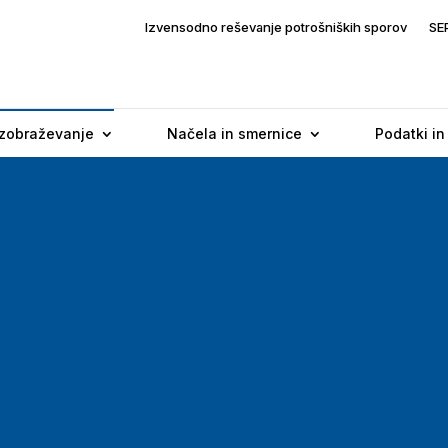
Izvensodno reševanje potrošniških sporov
SE
Izobraževanje
Načela in smernice
Podatki in