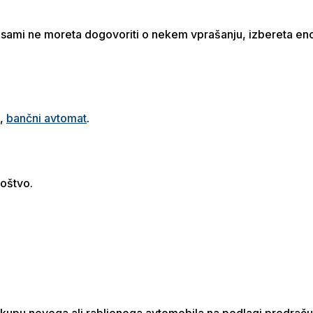
e sami ne moreta dogovoriti o nekem vprašanju, izbereta eno a
e,
bančni avtomat
.
oštvo.
akupu novega ali rabljenega avtomobila na podlagi predrač