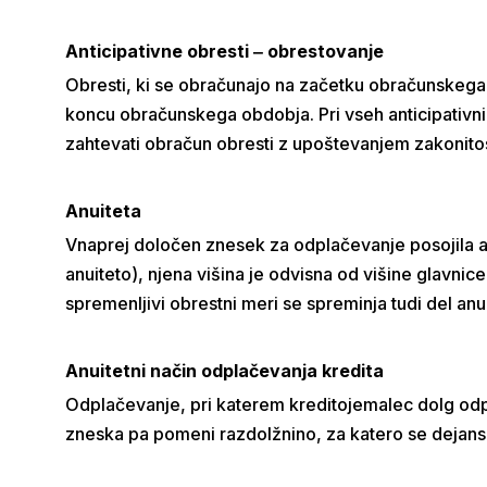
Anticipativne obresti ‒ obrestovanje
Obresti, ki se obračunajo na začetku obračunskega 
koncu obračunskega obdobja. Pri vseh anticipativni
zahtevati obračun obresti z upoštevanjem zakonito
Anuiteta
Vnaprej določen znesek za odplačevanje posojila ali
anuiteto), njena višina je odvisna od višine glavni
spremenljivi obrestni meri se spreminja tudi del anu
Anuitetni način odplačevanja kredita
Odplačevanje, pri katerem kreditojemalec dolg odp
zneska pa pomeni razdolžnino, za katero se dejan