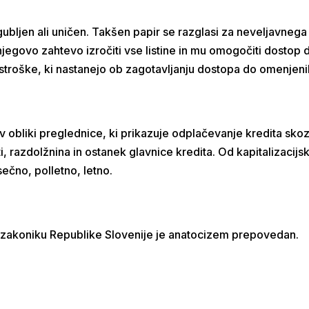
gubljen ali uničen. Takšen papir se razglasi za neveljavnega i
govo zahtevo izročiti vse listine in mu omogočiti dostop do
troške, ki nastanejo ob zagotavljanju dostopa do omenjenih
v obliki preglednice, ki prikazuje odplačevanje kredita skoz
i, razdolžnina in ostanek glavnice kredita. Od kapitalizaci
ečno, polletno, letno.
m zakoniku Republike Slovenije je anatocizem prepovedan.