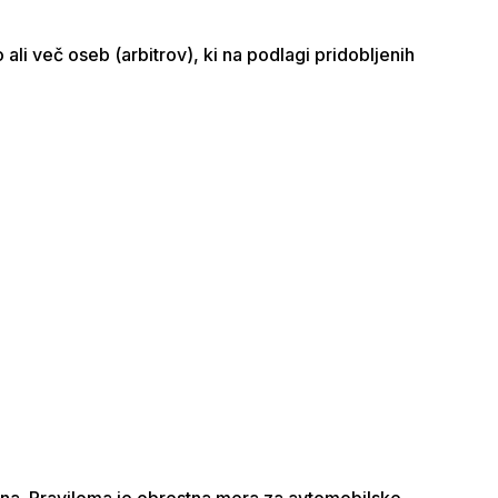
li več oseb (arbitrov), ki na podlagi pridobljenih
una. Praviloma je obrestna mera za avtomobilske