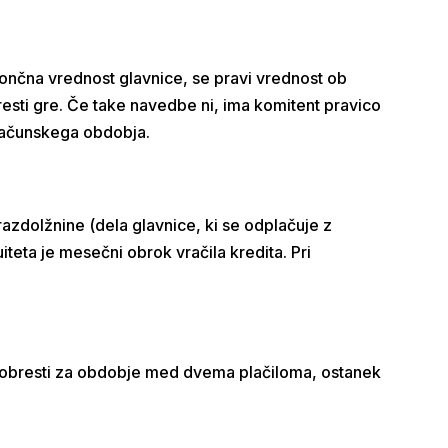
ončna vrednost glavnice, se pravi vrednost ob
esti gre. Če take navedbe ni, ima komitent pravico
računskega obdobja.
razdolžnine (dela glavnice, ki se odplačuje z
teta je mesečni obrok vračila kredita. Pri
o obresti za obdobje med dvema plačiloma, ostanek