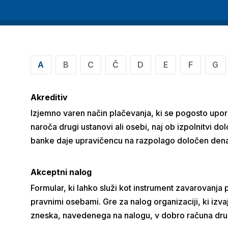
A
B
C
Č
D
E
F
G
Akreditiv
Izjemno varen način plačevanja, ki se pogosto upo
naroča drugi ustanovi ali osebi, naj ob izpolnitvi 
banke daje upravičencu na razpolago določen denarn
Akceptni nalog
Formular, ki lahko služi kot instrument zavarovanja
pravnimi osebami. Gre za nalog organizaciji, ki izv
zneska, navedenega na nalogu, v dobro računa dr