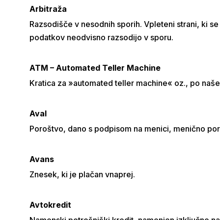
Arbitraža
Razsodišče v nesodnih sporih. Vpleteni strani, ki s
podatkov neodvisno razsodijo v sporu.
ATM –
Automated Teller Machine
Kratica za »automated teller machine« oz., po naš
Aval
Poroštvo, dano s podpisom na menici, menično por
Avans
Znesek, ki je plačan vnaprej.
Avtokredit
Namenski potrošniški kredit, namenjen izključno n