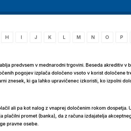
H
I
J
K
L
M
N
O
P
rablja predvsem v mednarodni trgovini. Beseda akreditiv v
določenih pogojev izplača določeno vsoto v korist določene 
i znesek, ki ga lahko upravičenec izkoristi, ko izpolni do
 plačil ali pa kot nalog z vnaprej določenim rokom dospetja.
aja plačilni promet (banka), da z računa izdajatelja akceptn
uge pravne osebe.