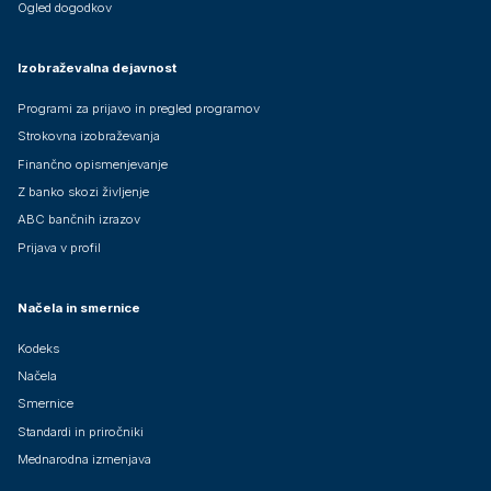
Ogled dogodkov
Izobraževalna dejavnost
Programi za prijavo in pregled programov
Strokovna izobraževanja
Finančno opismenjevanje
Z banko skozi življenje
ABC bančnih izrazov
Prijava v profil
Načela in smernice
Kodeks
Načela
Smernice
Standardi in priročniki
Mednarodna izmenjava