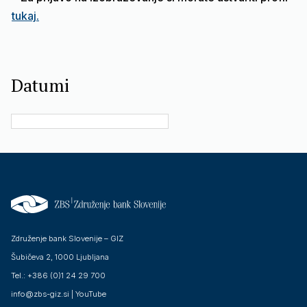
tukaj.
Datumi
Združenje bank Slovenije – GIZ
Šubičeva 2, 1000 Ljubljana
Tel.: +386 (0)1 24 29 700
info@zbs-giz.si
|
YouTube