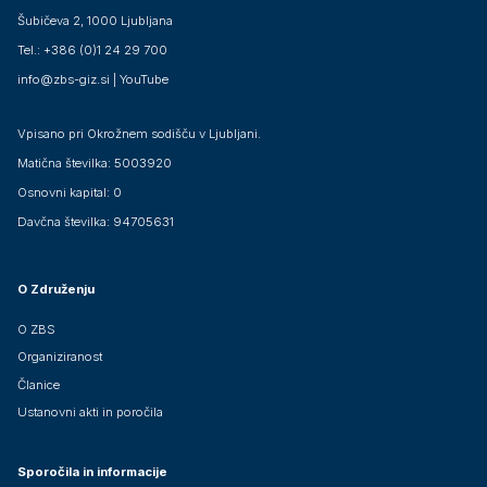
Šubičeva 2, 1000 Ljubljana
Tel.: +386 (0)1 24 29 700
info@zbs-giz.si
|
YouTube
Vpisano pri Okrožnem sodišču v Ljubljani.
Matična številka: 5003920
Osnovni kapital: 0
Davčna številka: 94705631
O Združenju
O ZBS
Organiziranost
Članice
Ustanovni akti in poročila
Sporočila in informacije