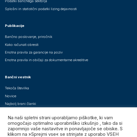
Podatki bančnega sektorja
Splošni in statistični podatki lizing dejavnosti
Publikacije
Bančno poslovanje, priročnik
Kako računati obresti
Enotna pravila za garancije na poziv
Enotna pravila in običaji za dokumentarne akreditive
Bančni vestnik
Tekoča številka
Novice
Najbolj brani članki
Arhiv člankov
Na naši spletni strani uporabljamo piškotke, ki vam
Brezplačne mednarodne izdaje
omogočajo optimalno uporabniško izkušnjo , tako da si
zapomnijo vaše nastavitve in ponavljajoče se obiske. S
klikom na »Sprejmi vse« se strinjate z uporabo VSEH