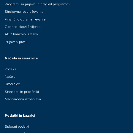
Programi za prijavo in pregled programov
Strokovna izobraževanja
Finančno opismenjevanje
Z banko skozi življenje
ABC bančnih izrazov
Prijava v profil
Načela in smernice
Kodeks
Načela
Smernice
Standardi in priročniki
Mednarodna izmenjava
Podatki in kazalci
Splošni podatki