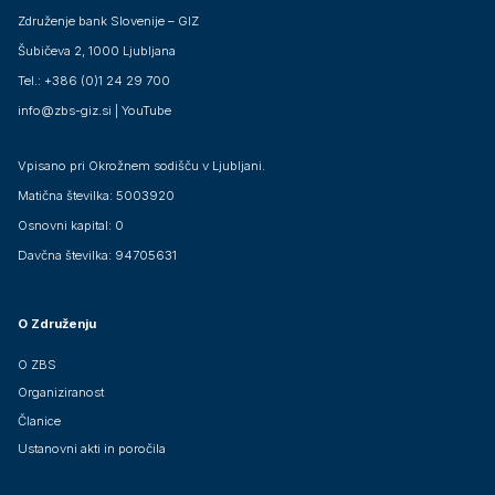
Združenje bank Slovenije – GIZ
Šubičeva 2, 1000 Ljubljana
Tel.: +386 (0)1 24 29 700
info@zbs-giz.si
|
YouTube
Vpisano pri Okrožnem sodišču v Ljubljani.
Matična številka: 5003920
Osnovni kapital: 0
Davčna številka: 94705631
O Združenju
O ZBS
Organiziranost
Članice
Ustanovni akti in poročila