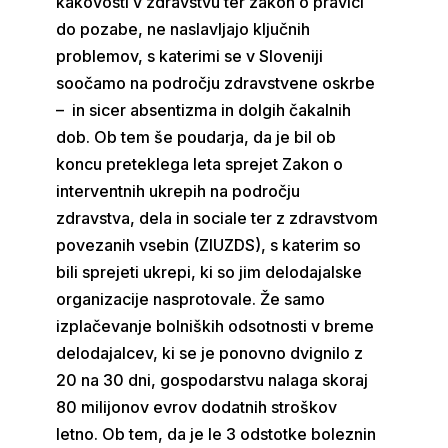
kakovosti v zdravstvu ter zakon o pravici
do pozabe, ne naslavljajo ključnih
problemov, s katerimi se v Sloveniji
soočamo na področju zdravstvene oskrbe
– in sicer absentizma in dolgih čakalnih
dob. Ob tem še poudarja, da je bil ob
koncu preteklega leta sprejet Zakon o
interventnih ukrepih na področju
zdravstva, dela in sociale ter z zdravstvom
povezanih vsebin (ZIUZDS), s katerim so
bili sprejeti ukrepi, ki so jim delodajalske
organizacije nasprotovale. Že samo
izplačevanje bolniških odsotnosti v breme
delodajalcev, ki se je ponovno dvignilo z
20 na 30 dni, gospodarstvu nalaga skoraj
80 milijonov evrov dodatnih stroškov
letno. Ob tem, da je le 3 odstotke boleznin