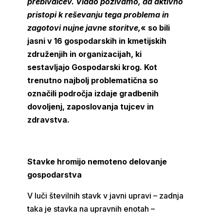
prebivalcev. Vlado pozivamo, da aktivno
pristopi k reševanju tega problema in
zagotovi nujne javne storitve,
« so bili
jasni v 16 gospodarskih in kmetijskih
združenjih in organizacijah, ki
sestavljajo Gospodarski krog. Kot
trenutno najbolj problematična so
označili področja izdaje gradbenih
dovoljenj, zaposlovanja tujcev in
zdravstva.
Stavke hromijo nemoteno delovanje
gospodarstva
V luči številnih stavk v javni upravi – zadnja
taka je stavka na upravnih enotah –