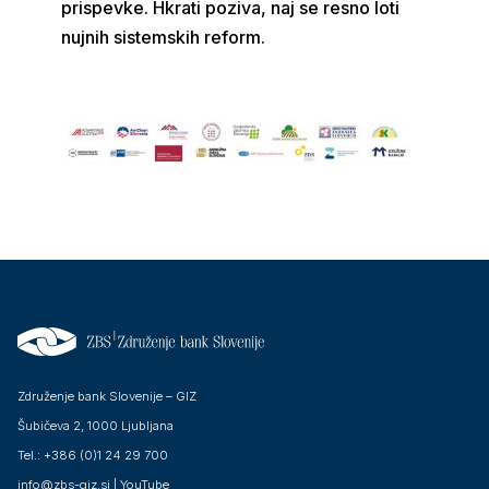
prispevke. Hkrati poziva, naj se resno loti
nujnih sistemskih reform.
Združenje bank Slovenije – GIZ
Šubičeva 2, 1000 Ljubljana
Tel.: +386 (0)1 24 29 700
info@zbs-giz.si
|
YouTube