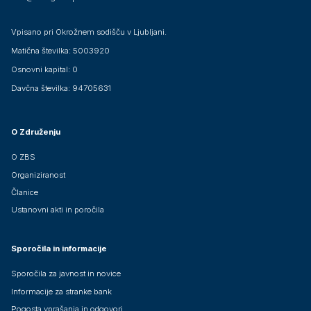
Vpisano pri Okrožnem sodišču v Ljubljani.
Matična številka: 5003920
Osnovni kapital: 0
Davčna številka: 94705631
O Združenju
O ZBS
Organiziranost
Članice
Ustanovni akti in poročila
Sporočila in informacije
Sporočila za javnost in novice
Informacije za stranke bank
Pogosta vprašanja in odgovori