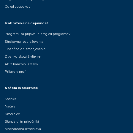
Ogled dogodkov
Izobraževalna dejavnost
Programi za prijavo in pregled programov
Strokovna izobraževanja
Finančno opismenjevanje
Z banko skozi življenje
ABC bančnih izrazov
Prijava v profil
Načela in smernice
Kodeks
Načela
Smernice
Standardi in priročniki
Mednarodna izmenjava