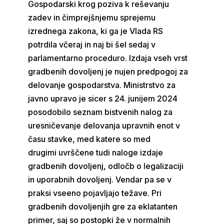
Gospodarski krog poziva k reševanju
zadev in čimprejšnjemu sprejemu
izrednega zakona, ki ga je Vlada RS
potrdila včeraj in naj bi šel sedaj v
parlamentarno proceduro. Izdaja vseh vrst
gradbenih dovoljenj je nujen predpogoj za
delovanje gospodarstva. Ministrstvo za
javno upravo je sicer s 24. junijem 2024
posodobilo seznam bistvenih nalog za
uresničevanje delovanja upravnih enot v
času stavke, med katere so med
drugimi uvrščene tudi naloge izdaje
gradbenih dovoljenj, odločb o legalizaciji
in uporabnih dovoljenj. Vendar pa se v
praksi vseeno pojavljajo težave. Pri
gradbenih dovoljenjih gre za eklatanten
primer, saj so postopki že v normalnih