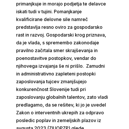
primanjkuje in morajo podjetja te delavce
iskati tudi v tujini. Pomanjkanje
kvalificirane delovne sile namreč
predstavlja resno oviro za gospodarsko
rast in razvoj. Gospodarski krog priznava,
da je vlada, s spremembo zakonodaje
pravilno začrtala smer skrajševanja in
poenostavitve postopkov, vendar do
njihovega izvajanja še ni prišlo. Zamudni
in administrativno zapleteni postopki
zaposlovanja tujcev zmanjšujejo
konkurenčnost Slovenije tudi pri
zaposlovanju globalnih talentov, zato vladi
predlagamo, da se rešitev, ki jo je uvedel
Zakon o interventnih ukrepih za odpravo
posledic poplav in zemeljskih plazov iz
avgusta 2023 (ZIUOPZP) glede