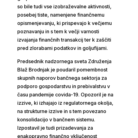
so bile tudi vse izobraževalne aktivnosti,
posebej tiste, namenjene finančnemu
opismenjevanju, ki prispevajo k večjemu
poznavanju in s tem k večji varnosti
izvajanja finančnih transakcij ter k zaščiti
pred zlorabami podatkov in goljufijami.
Predsednik nadzornega sveta Združenja
Blaž Brodnjak je poudaril pomembnost
skupnih naporov bančnega sektorja za
podporo gospodarstvu in prebivalstvu v
času pandemije covida-19. Opozoril je na
izzive, ki izhajajo iz regulatornega okolja,
na strukturne izzive in s tem povezano
konsolidacijo v bančnem sistemu.
Izpostavil je tudi prizadevanja za
enakopravno finančno vključenost