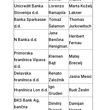
Unicredit Banka
Lorenzo
Marta Koželj
Slovenija d.d.
Ramajola
Lakner
Banka Sparkasse
Tomaž
Thomas
d.d.
Šalamon
Jurkowitsch
Jana
Heribert
N Banka d.d.
Benčina
Fernau
Henigman
Primorska
Klemen
Matej
hranilnica Vipava
Bajt
Brecelj
d.d.
Delavska
Renato
Jasna Mesić
hranilnica d.d.
Založnik
Igo
Hranilnica Lon d.d.
Rudi Žeslin
Gruden
BKS Bank Ag,
Dimitrij
Damijan
bančna