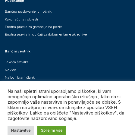
Publikacije
Bančno poslovanje, priročnik
Kako računati obresti
Enotna pravila za garancije na poziv
Enotna pravila in običaji za dokumentarne akreditive
Bančni vestnik
Tekoča številka
Novice
Najbolj brani članki
Arhiv člankov
Na naši spletni strani uporabljamo piškotke, ki vam
Brezplačne mednarodne izdaje
omogočajo optimalno uporabniško izkušnjo , tako da si
zapomnijo vaše nastavitve in ponavljajoče se obiske. S
klikom na »Sprejmi vse« se strinjate z uporabo VSEH
piškotkov. Lahko pa obiščete "Nastavitve piškotkov", da
zagotovite nadzorovano soglasje.
Združenje bank Slovenije – GIZ, vse pravice pridržane.
Nastavitve
Sprejmi vse