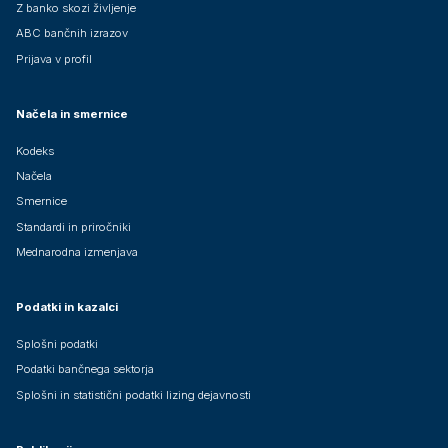
Z banko skozi življenje
ABC bančnih izrazov
Prijava v profil
Načela in smernice
Kodeks
Načela
Smernice
Standardi in priročniki
Mednarodna izmenjava
Podatki in kazalci
Splošni podatki
Podatki bančnega sektorja
Splošni in statistični podatki lizing dejavnosti