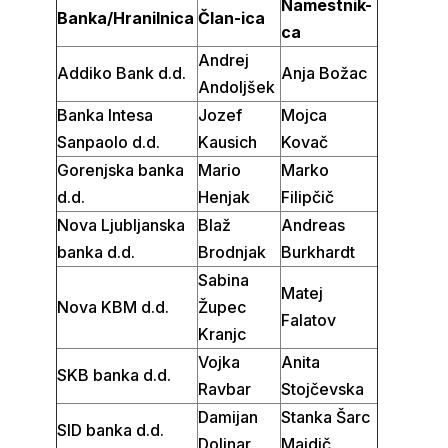
Namestnik-
Banka/Hranilnica
Član-ica
ca
Andrej
Addiko Bank d.d.
Anja Božac
Andoljšek
Banka Intesa
Jozef
Mojca
Sanpaolo d.d.
Kausich
Kovač
Gorenjska banka
Mario
Marko
d.d.
Henjak
Filipčič
Nova Ljubljanska
Blaž
Andreas
banka d.d.
Brodnjak
Burkhardt
Sabina
Matej
Nova KBM d.d.
Župec
Falatov
Kranjc
Vojka
Anita
SKB banka d.d.
Ravbar
Stojčevska
Damijan
Stanka Šarc
SID banka d.d.
Dolinar
Majdič