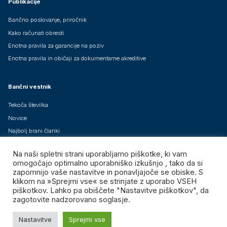
Publikacije
Bančno poslovanje, priročnik
Kako računati obresti
Enotna pravila za garancije na poziv
Enotna pravila in običaji za dokumentarne akreditive
Bančni vestnik
Tekoča številka
Novice
Najbolj brani članki
Arhiv člankov
Na naši spletni strani uporabljamo piškotke, ki vam
Brezplačne mednarodne izdaje
omogočajo optimalno uporabniško izkušnjo , tako da si
zapomnijo vaše nastavitve in ponavljajoče se obiske. S
klikom na »Sprejmi vse« se strinjate z uporabo VSEH
piškotkov. Lahko pa obiščete "Nastavitve piškotkov", da
zagotovite nadzorovano soglasje.
Združenje bank Slovenije – GIZ, vse pravice pridržane.
Nastavitve
Sprejmi vse