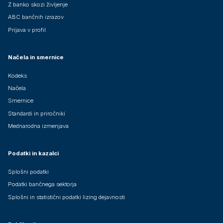
Z banko skozi življenje
ABC bančnih izrazov
Prijava v profil
Načela in smernice
Kodeks
Načela
Smernice
Standardi in priročniki
Mednarodna izmenjava
Podatki in kazalci
Splošni podatki
Podatki bančnega sektorja
Splošni in statistični podatki lizing dejavnosti