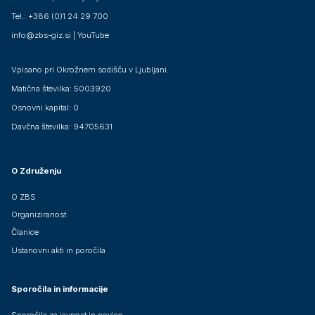
Tel.: +386 (0)1 24 29 700
info@zbs-giz.si
|
YouTube
Vpisano pri Okrožnem sodišču v Ljubljani.
Matična številka: 5003920
Osnovni kapital: 0
Davčna številka: 94705631
O Združenju
O ZBS
Organiziranost
Članice
Ustanovni akti in poročila
Sporočila in informacije
Sporočila za javnost in novice