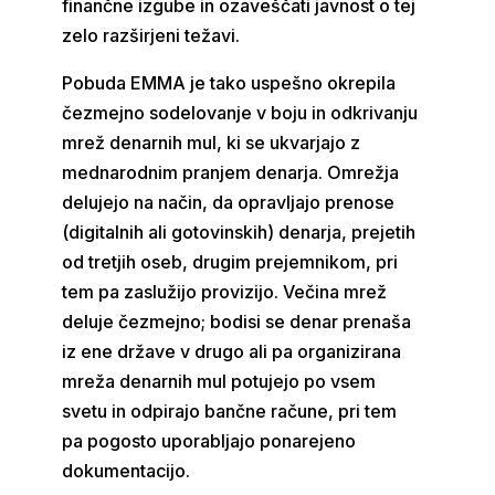
finančne izgube in ozaveščati javnost o tej
zelo razširjeni težavi.
Pobuda EMMA je tako uspešno okrepila
čezmejno sodelovanje v boju in odkrivanju
mrež denarnih mul, ki se ukvarjajo z
mednarodnim pranjem denarja. Omrežja
delujejo na način, da opravljajo prenose
(digitalnih ali gotovinskih) denarja, prejetih
od tretjih oseb, drugim prejemnikom, pri
tem pa zaslužijo provizijo. Večina mrež
deluje čezmejno; bodisi se denar prenaša
iz ene države v drugo ali pa organizirana
mreža denarnih mul potujejo po vsem
svetu in odpirajo bančne račune, pri tem
pa pogosto uporabljajo ponarejeno
dokumentacijo.