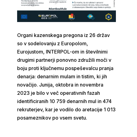
Organi kazenskega pregona iz 26 držav
so v sodelovanju z Europolom,
Eurojustom, INTERPOL-om in številnimi
drugimi partnerji ponovno združili moči v
boju proti ključnemu pospeševalcu pranja
denarja: denarnim mulam in tistim, ki jih
novačijo. Junija, oktobra in novembra
2023 je bilo v več operativnih fazah
identificiranih 10 759 denarnih mul in 474
rekruterjev, kar je vodilo do aretacije 1 013
posameznikov po vsem svetu.