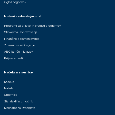
Ogled dogodkov
Izobraževalna dejavnost
Programi za prijavo in pregled programov
Strokovna izobraževanja
Finančno opismenjevanje
Z banko skozi življenje
ABC bančnih izrazov
Prijava v profil
Načela in smernice
Kodeks
Načela
Smernice
Standardi in priročniki
Mednarodna izmenjava