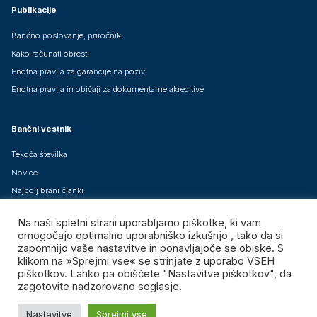
Publikacije
Bančno poslovanje, priročnik
Kako računati obresti
Enotna pravila za garancije na poziv
Enotna pravila in običaji za dokumentarne akreditive
Bančni vestnik
Tekoča številka
Novice
Najbolj brani članki
Arhiv člankov
Na naši spletni strani uporabljamo piškotke, ki vam
Brezplačne mednarodne izdaje
omogočajo optimalno uporabniško izkušnjo , tako da si
zapomnijo vaše nastavitve in ponavljajoče se obiske. S
klikom na »Sprejmi vse« se strinjate z uporabo VSEH
piškotkov. Lahko pa obiščete "Nastavitve piškotkov", da
zagotovite nadzorovano soglasje.
Združenje bank Slovenije – GIZ, vse pravice pridržane.
Nastavitve
Sprejmi vse