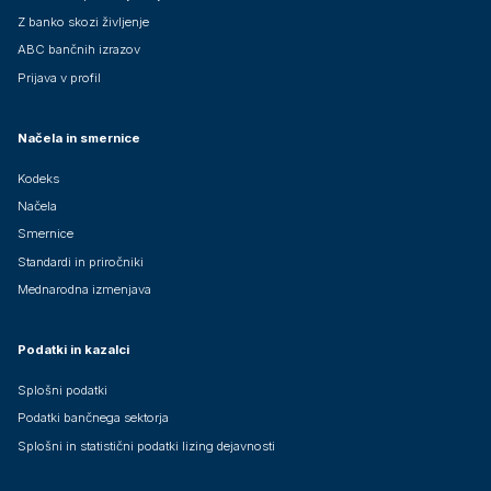
Z banko skozi življenje
ABC bančnih izrazov
Prijava v profil
Načela in smernice
Kodeks
Načela
Smernice
Standardi in priročniki
Mednarodna izmenjava
Podatki in kazalci
Splošni podatki
Podatki bančnega sektorja
Splošni in statistični podatki lizing dejavnosti