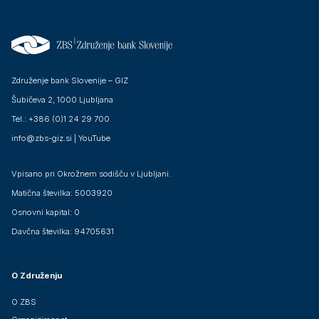
Združenje bank Slovenije – GIZ
Šubičeva 2, 1000 Ljubljana
Tel.: +386 (0)1 24 29 700
info@zbs-giz.si
|
YouTube
Vpisano pri Okrožnem sodišču v Ljubljani.
Matična številka: 5003920
Osnovni kapital: 0
Davčna številka: 94705631
O Združenju
O ZBS