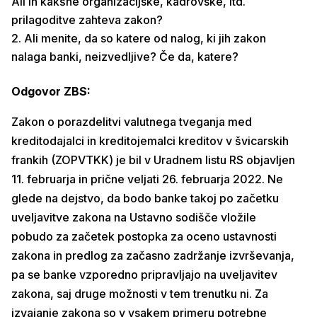
Ali in kakšne organizacijske, kadrovske, itd.
prilagoditve zahteva zakon?
Ali menite, da so katere od nalog, ki jih zakon
nalaga banki, neizvedljive? Če da, katere?
Odgovor ZBS:
Zakon o porazdelitvi valutnega tveganja med
kreditodajalci in kreditojemalci kreditov v švicarskih
frankih (ZOPVTKK) je bil v
Uradnem listu RS objavljen
11. februarja in prične veljati 26. februarja 2022. Ne
glede na dejstvo, da bodo banke takoj po začetku
uveljavitve zakona na Ustavno sodišče vložile
pobudo za začetek postopka za oceno ustavnosti
zakona in predlog za začasno zadržanje izvrševanja,
pa se banke vzporedno pripravljajo na uveljavitev
zakona, saj druge možnosti v tem trenutku ni. Za
izvajanje zakona so v vsakem primeru potrebne