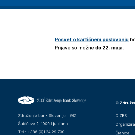
Posvet o kartičnem poslovanju
bo
Prijave so možne
do 22. maja
.
O Združe
O ZBS
Združenje bank Slovenije – GIZ
Šubičeva 2, 1000 Ljubljana
Organizir
Tel.: +386 (0)1 24 29 700
Članice