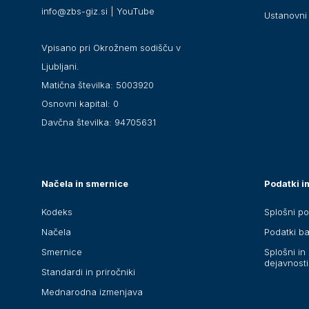
info@zbs-giz.si
|
YouTube
Ustanovni 
Vpisano pri Okrožnem sodišču v
Ljubljani.
Matična številka: 5003920
Osnovni kapital: 0
Davčna številka: 94705631
Načela in smernice
Podatki in
Kodeks
Splošni po
Načela
Podatki b
Smernice
Splošni in 
dejavnosti
Standardi in priročniki
Mednarodna izmenjava