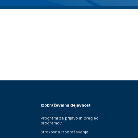
Izobraževalna dejavnost
Programi za prijavo in pregled
programov
Strokovna izobraževanja
i