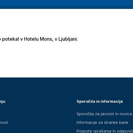
 potekal v Hotelu Mons, v Ljubljani.
nju
Sporočila in informacije
Sporočila za javnost in novice
anost
Informacije za stranke bank
Pogosta vprašanja in odgovor