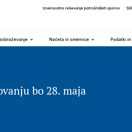
Izvensodno reševanje potrošniških sporov
SE
Izobraževanje
Načela in smernice
Podatki in
ovanju bo 28. maja