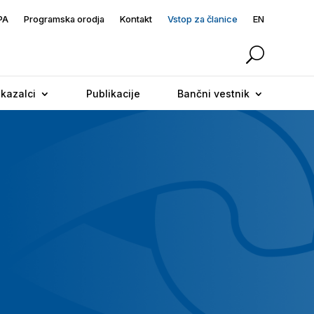
PA
Programska orodja
Kontakt
Vstop za članice
EN
 kazalci
Publikacije
Bančni vestnik