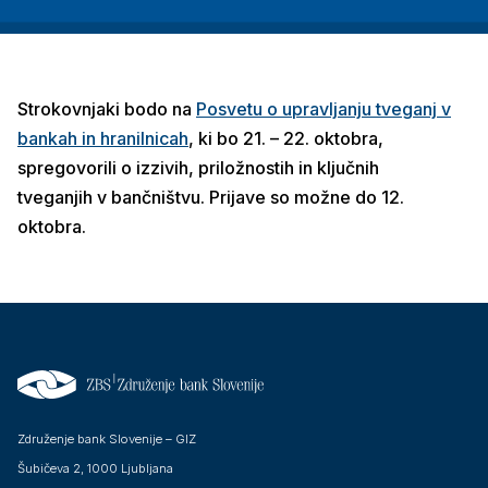
Strokovnjaki bodo na
Posvetu o upravljanju tveganj v
bankah in hranilnicah
, ki bo 21. – 22. oktobra,
spregovorili o izzivih, priložnostih in ključnih
tveganjih v bančništvu. Prijave so možne do 12.
oktobra.
Združenje bank Slovenije – GIZ
Šubičeva 2, 1000 Ljubljana