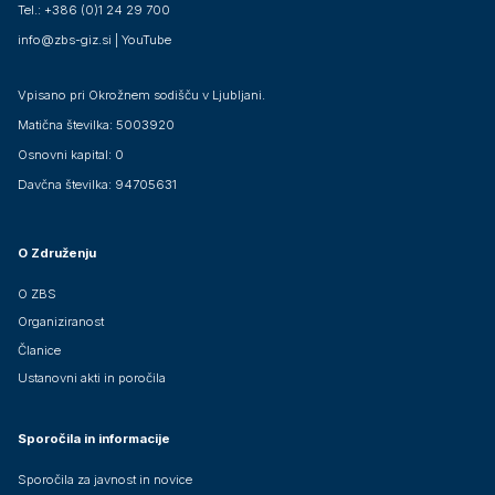
Tel.: +386 (0)1 24 29 700
info@zbs-giz.si
|
YouTube
Vpisano pri Okrožnem sodišču v Ljubljani.
Matična številka: 5003920
Osnovni kapital: 0
Davčna številka: 94705631
O Združenju
O ZBS
Organiziranost
Članice
Ustanovni akti in poročila
Sporočila in informacije
Sporočila za javnost in novice