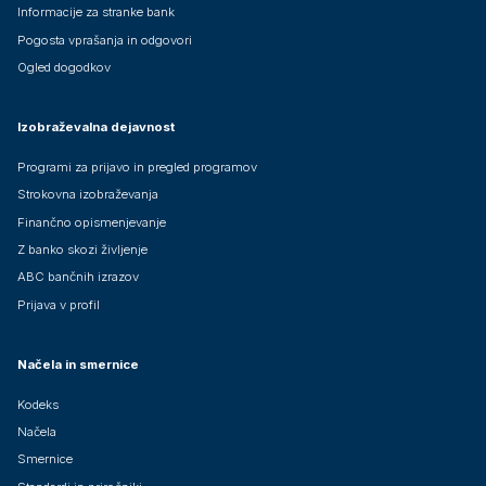
Informacije za stranke bank
Pogosta vprašanja in odgovori
Ogled dogodkov
Izobraževalna dejavnost
Programi za prijavo in pregled programov
Strokovna izobraževanja
Finančno opismenjevanje
Z banko skozi življenje
ABC bančnih izrazov
Prijava v profil
Načela in smernice
Kodeks
Načela
Smernice