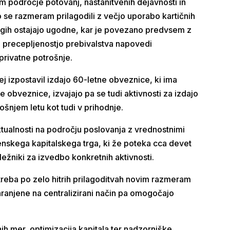
em področje potovanj, nastanitvenih dejavnosti in
 se razmeram prilagodili z večjo uporabo kartičnih
 trgih ostajajo ugodne, kar je povezano predvsem z
o precepljenostjo prebivalstva napovedi
 privatne potrošnje.
ej izpostavil izdajo 60-letne obveznice, ki ima
ne obveznice, izvajajo pa se tudi aktivnosti za izdajo
ošnjem letu kot tudi v prihodnje.
ktualnosti na področju poslovanja z vrednostnimi
ovenskega kapitalskega trga, ki že poteka cca devet
ežniki za izvedbo konkretnih aktivnosti.
otreba po zelo hitrih prilagoditvah novim razmeram
shranjene na centralizirani način pa omogočajo
h mer, optimizacija kapitala ter nadzorniške