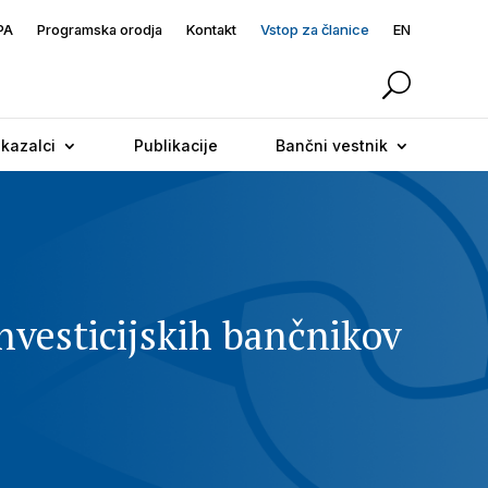
PA
Programska orodja
Kontakt
Vstop za članice
EN
 kazalci
Publikacije
Bančni vestnik
nvesticijskih bančnikov