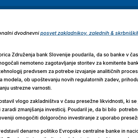
cionalni dvodnevni
posvet zakladnikov, zalednih & skrbniških
ica Združenja bank Slovenije poudarila, da so banke v čas
omogočali nemoteno zagotavljanje storitev za komitente bank.
tehnologij predvsem za potrebe izvajanje analitičnih proc
a modela, ob upoštevanju novih regulatornih zadev, prihodu
anju ustrezne varnosti.
ostavil vlogo zakladništva v času presežne likvidnosti, ki s
zaradi zmanjšanja investicij. Poudaril je, da bi bilo potreb
oveniji omogočiti dolgoročno investiranje z uporabo presežn
edstavil denarno politiko Evropske centralne banke in nac