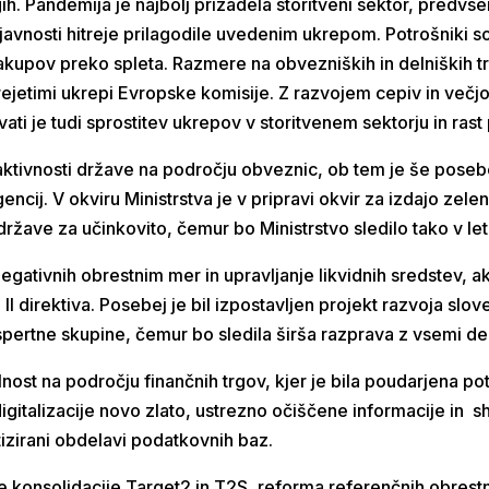
h. Pandemija je najbolj prizadela storitveni sektor, predvs
vnosti hitreje prilagodile uvedenim ukrepom. Potrošniki so
 nakupov preko spleta. Razmere na obvezniških in delniških
rejetimi ukrepi Evropske komisije. Z razvojem cepiv in večj
ti je tudi sprostitev ukrepov v storitvenem sektorju in rast
l aktivnosti države na področju obveznic, ob tem je še poseb
encij. V okviru Ministrstva je v pripravi okvir za izdajo zele
ržave za učinkovito, čemur bo Ministrstvo sledilo tako v let
gativnih obrestnim mer in upravljanje likvidnih sredstev, a
 II direktiva. Posebej je bil izpostavljen projekt razvoja sl
pertne skupine, čemur bo sledila širša razprava z vsemi del
lnost na področju finančnih trgov, kjer je bila poudarjena p
digitalizacije novo zlato, ustrezno očiščene informacije in 
izirani obdelavi podatkovnih baz.
konsolidacije Target2 in T2S, reforma referenčnih obrestni