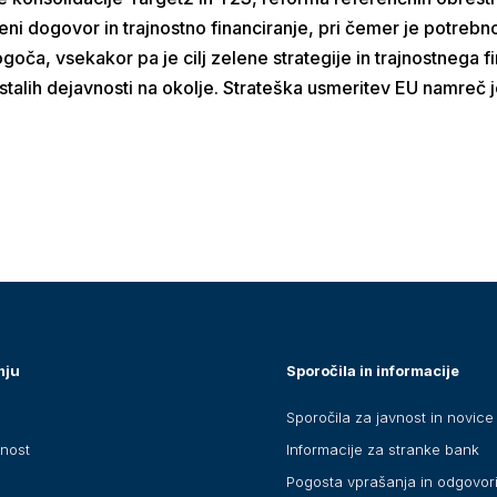
eleni dogovor in trajnostno financiranje, pri čemer je potreb
a, vsekakor pa je cilj zelene strategije in trajnostnega fi
ostalih dejavnosti na okolje. Strateška usmeritev EU namre
nju
Sporočila in informacije
Sporočila za javnost in novice
anost
Informacije za stranke bank
Pogosta vprašanja in odgovor