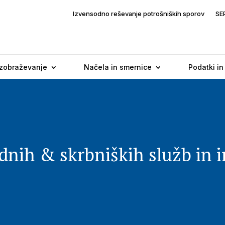
Izvensodno reševanje potrošniških sporov
SE
Izobraževanje
Načela in smernice
Podatki in
dnih & skrbniških služb in i