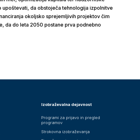
no upoštevati, da obstoječa tehnologija izpolnitve
nanciranja okoljsko sprejemljivih projektov čim
č je, da do leta 2050 postane prva podnebno
Izobraževalna dejavnost
Programi za prijavo in pregled
programov
Strokovna izobraževanja
i