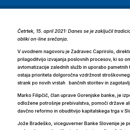
Četrtek, 15. april 2021: Danes se je zaključil tradi
obliki on-line srečanja.
V uvodnem nagovoru je Zadravec Caprirolo, direktor
prilagoditvijo izvajanja poslovnih procesov, ki so 
avtomatizacije zalednih služb in uporabo pametnih 
ostaja prioriteta dolgoročna vzdržnost stroškovneg
strank po novih vrstah bančnih storitev in zagotavlj
Marko Filipčič, član uprave Gorenjske banke, je izp
odložene potrošnje prebivalstva, pomoči države ali 
davčno reformo in obuditvijo kapitalskega trga v Sl
Jože Bradeško, viceguverner Banke Slovenije je pr