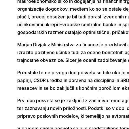
makroekonomsko sliko in dogajanja na finančnih trgi
organizacije dogodkov, medtem ko so se ostale deja
plačil, precej obsežen je bil tudi porast izvedenih
učinkovitimi ukrepi Evropske centralne banke in sp
gospodarskih razmer ostajajo optimistične, pričakova
Marjan Divjak z Ministrstva za finance je predstavi
izrazito pozitivne učinke tudi za ocene bonitetnih ag
trajnostne obveznice. Sicer je ocenil zadolževanje d
Preostale teme prvega dne posveta so bile okolje ne
papirji, CSDR uredba in poravnalna disciplina in SRD
mesecev in se bo zaključil s končnim poročilom eks
Prvi dan posveta se je zaključil z zanimivo temo agi
ter zaznavanju novih priložnosti. Podatki so v dobi 
pripravo poslovnih modelov, ki temeljijo na avtomat
V drugem dnevu posveta so bile predstavljene teme 