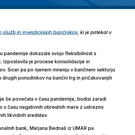
 služb in investicijskih bančnikov
, ki je potekal v
u pandemije dokazale svojo fleksibilnost s
 Izpostavila je procese konsolidacije in
esov. Sicer pa po njenem mnenju v bančnem sektorju
 drugih ponudnikov na bančni trg in pričakovanjih
e je še povečala v času pandemije, bodisi zaradi
no v času negativnih obrestnih mere z ustrezno
ih likvidnih sredstev.
ionalnih bank, Marjana Bednaš iz UMAR pa