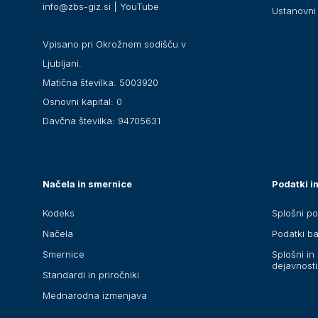
info@zbs-giz.si
|
YouTube
Ustanovni 
Vpisano pri Okrožnem sodišču v
Ljubljani.
Matična številka: 5003920
Osnovni kapital: 0
Davčna številka: 94705631
Načela in smernice
Podatki in
Kodeks
Splošni po
Načela
Podatki b
Smernice
Splošni in 
dejavnosti
Standardi in priročniki
Mednarodna izmenjava