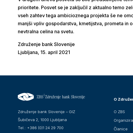
prioritete. Posvet se je zaključil z aktualno temo z
vseh zahtev tega ambicioznega projekta še ne omogoč
manjši vpliv gospodarstva, kmetijstva, prometa in 
nevtralna celina na svetu.
Združenje bank Slovenije
Ljubljana, 15. april 2021
O Združe
O ZBS
Združenje bank Slovenije – GIZ
Šubičeva 2, 1000 Ljubljana
Organizir
Tel.: +386 (0)1 24 29 700
Članice