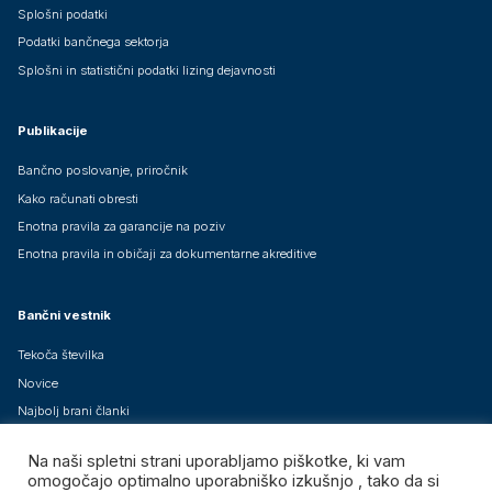
Splošni podatki
Podatki bančnega sektorja
Splošni in statistični podatki lizing dejavnosti
Publikacije
Bančno poslovanje, priročnik
Kako računati obresti
Enotna pravila za garancije na poziv
Enotna pravila in običaji za dokumentarne akreditive
Bančni vestnik
Tekoča številka
Novice
Najbolj brani članki
Arhiv člankov
Na naši spletni strani uporabljamo piškotke, ki vam
Brezplačne mednarodne izdaje
omogočajo optimalno uporabniško izkušnjo , tako da si