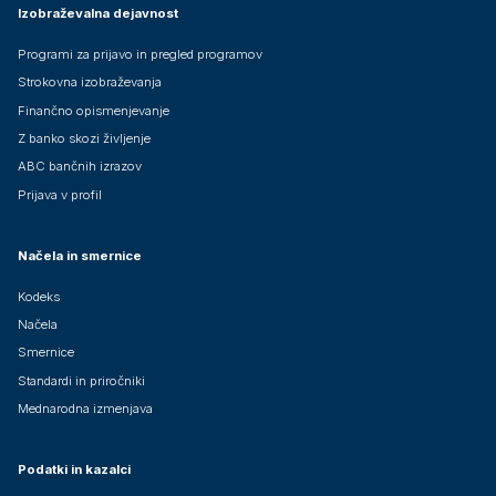
Izobraževalna dejavnost
Programi za prijavo in pregled programov
Strokovna izobraževanja
Finančno opismenjevanje
Z banko skozi življenje
ABC bančnih izrazov
Prijava v profil
Načela in smernice
Kodeks
Načela
Smernice
Standardi in priročniki
Mednarodna izmenjava
Podatki in kazalci