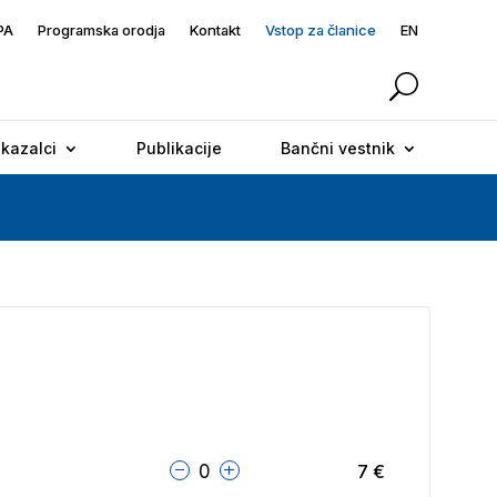
PA
Programska orodja
Kontakt
Vstop za članice
EN
 kazalci
Publikacije
Bančni vestnik
0
7
€