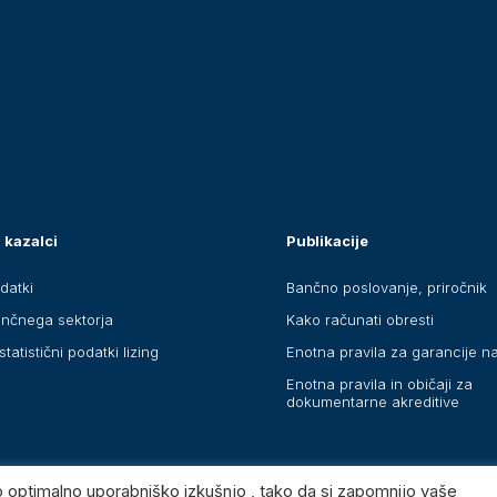
 kazalci
Publikacije
datki
Bančno poslovanje, priročnik
ančnega sektorja
Kako računati obresti
statistični podatki lizing
Enotna pravila za garancije n
Enotna pravila in običaji za
dokumentarne akreditive
o optimalno uporabniško izkušnjo , tako da si zapomnijo vaše