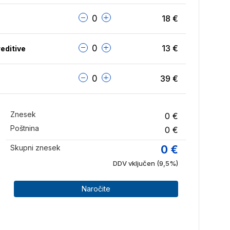
0
18
€
0
13
€
editive
0
39
€
Znesek
0
€
Poštnina
0 €
Skupni znesek
0
€
DDV vključen (9,5%)
Naročite