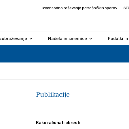
Izvensodno reševanje potrošniških sporov
SE
Izobraževanje
Načela in smernice
Podatki in
Publikacije
Kako računati obresti