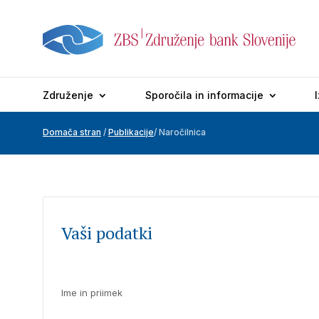
Združenje
Sporočila in informacije
Domača stran
/
Publikacije
/ Naročilnica
Vaši podatki
Ime in priimek