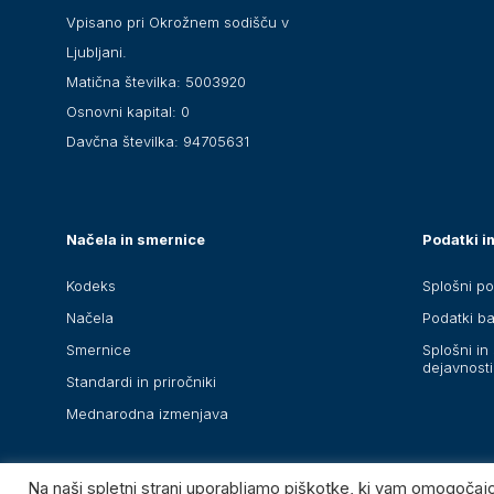
Vpisano pri Okrožnem sodišču v
Ljubljani.
Matična številka: 5003920
Osnovni kapital: 0
Davčna številka: 94705631
Načela in smernice
Podatki in
Kodeks
Splošni po
Načela
Podatki b
Smernice
Splošni in 
dejavnosti
Standardi in priročniki
Mednarodna izmenjava
Na naši spletni strani uporabljamo piškotke, ki vam omogočaj