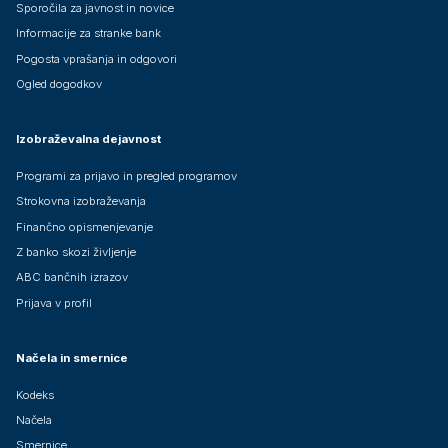
Sporočila za javnost in novice
Informacije za stranke bank
Pogosta vprašanja in odgovori
Ogled dogodkov
Izobraževalna dejavnost
Programi za prijavo in pregled programov
Strokovna izobraževanja
Finančno opismenjevanje
Z banko skozi življenje
ABC bančnih izrazov
Prijava v profil
Načela in smernice
Kodeks
Načela
Smernice