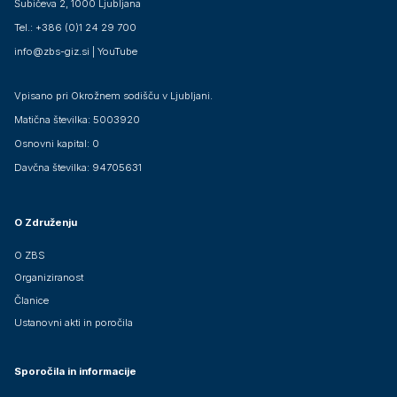
Šubičeva 2, 1000 Ljubljana
Tel.: +386 (0)1 24 29 700
info@zbs-giz.si
|
YouTube
Vpisano pri Okrožnem sodišču v Ljubljani.
Matična številka: 5003920
Osnovni kapital: 0
Davčna številka: 94705631
O Združenju
O ZBS
Organiziranost
Članice
Ustanovni akti in poročila
Sporočila in informacije