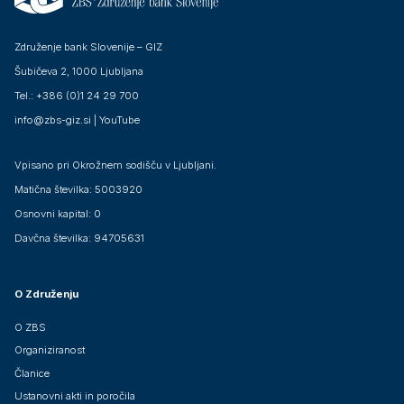
Združenje bank Slovenije – GIZ
Šubičeva 2, 1000 Ljubljana
Tel.: +386 (0)1 24 29 700
info@zbs-giz.si
|
YouTube
Vpisano pri Okrožnem sodišču v Ljubljani.
Matična številka: 5003920
Osnovni kapital: 0
Davčna številka: 94705631
O Združenju
O ZBS
Organiziranost
Članice
Ustanovni akti in poročila