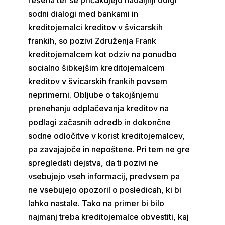
rešena ter se pričakujejo nadaljnji dolgi
sodni dialogi med bankami in
kreditojemalci kreditov v švicarskih
frankih, so pozivi Združenja Frank
kreditojemalcem kot odziv na ponudbo
socialno šibkejšim kreditojemalcem
kreditov v švicarskih frankih povsem
neprimerni. Obljube o takojšnjemu
prenehanju odplačevanja kreditov na
podlagi začasnih odredb in dokončne
sodne odločitve v korist kreditojemalcev,
pa zavajajoče in nepoštene. Pri tem ne gre
spregledati dejstva, da ti pozivi ne
vsebujejo vseh informacij, predvsem pa
ne vsebujejo opozoril o posledicah, ki bi
lahko nastale. Tako na primer bi bilo
najmanj treba kreditojemalce obvestiti, kaj