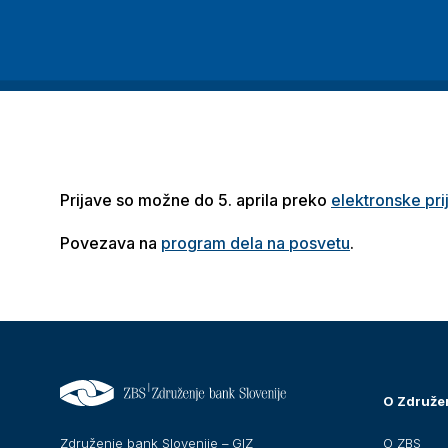
Prijave so možne do 5. aprila preko
elektronske pri
Povezava na
program dela na posvetu
.
O Združe
O ZBS
Združenje bank Slovenije – GIZ