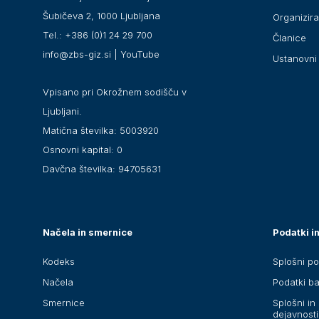
Šubičeva 2, 1000 Ljubljana
Organizir
Tel.: +386 (0)1 24 29 700
Članice
info@zbs-giz.si
|
YouTube
Ustanovni 
Vpisano pri Okrožnem sodišču v
Ljubljani.
Matična številka: 5003920
Osnovni kapital: 0
Davčna številka: 94705631
Načela in smernice
Podatki in
Kodeks
Splošni po
Načela
Podatki b
Smernice
Splošni in 
dejavnosti