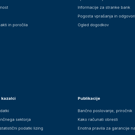
anost
Informacije za stranke bank
Pogosta vprašanja in odgovor
akti in poročila
Ogled dogodkov
 kazalci
Publikacije
datki
Bančno poslovanje, priročnik
ančnega sektorja
Kako računati obresti
statistični podatki lizing
Enotna pravila za garancije n