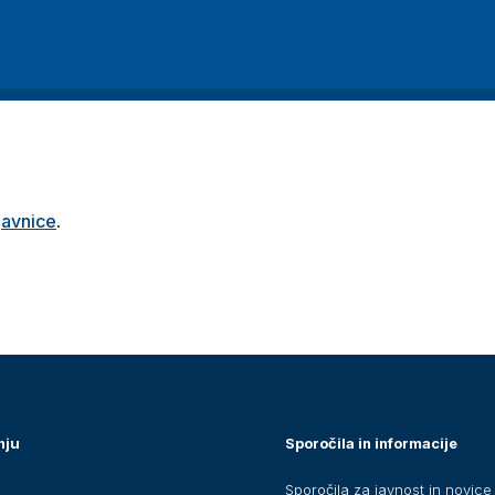
javnice
.
nju
Sporočila in informacije
Sporočila za javnost in novice