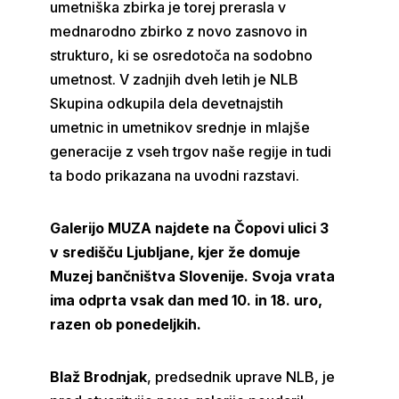
umetniška zbirka je torej prerasla v
mednarodno zbirko z novo zasnovo in
strukturo, ki se osredotoča na sodobno
umetnost. V zadnjih dveh letih je NLB
Skupina odkupila dela devetnajstih
umetnic in umetnikov srednje in mlajše
generacije z vseh trgov naše regije in tudi
ta bodo prikazana na uvodni razstavi.
Galerijo MUZA najdete na Čopovi ulici 3
v središču Ljubljane, kjer že domuje
Muzej bančništva Slovenije. Svoja vrata
ima odprta vsak dan med 10. in 18. uro,
razen ob ponedeljkih.
Blaž Brodnjak
, predsednik uprave NLB, je