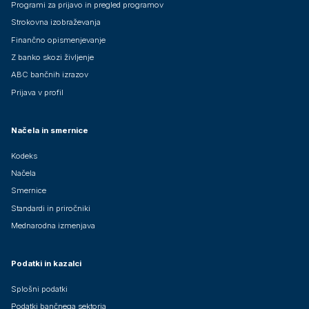
Programi za prijavo in pregled programov
Strokovna izobraževanja
Finančno opismenjevanje
Z banko skozi življenje
ABC bančnih izrazov
Prijava v profil
Načela in smernice
Kodeks
Načela
Smernice
Standardi in priročniki
Mednarodna izmenjava
Podatki in kazalci
Splošni podatki
Podatki bančnega sektorja