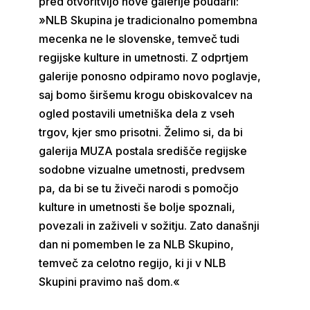
pred otvoritvijo nove galerije poudaril:
»NLB Skupina je tradicionalno pomembna
mecenka ne le slovenske, temveč tudi
regijske kulture in umetnosti. Z odprtjem
galerije ponosno odpiramo novo poglavje,
saj bomo širšemu krogu obiskovalcev na
ogled postavili umetniška dela z vseh
trgov, kjer smo prisotni. Želimo si, da bi
galerija MUZA postala središče regijske
sodobne vizualne umetnosti, predvsem
pa, da bi se tu živeči narodi s pomočjo
kulture in umetnosti še bolje spoznali,
povezali in zaživeli v sožitju. Zato današnji
dan ni pomemben le za NLB Skupino,
temveč za celotno regijo, ki ji v NLB
Skupini pravimo naš dom.«