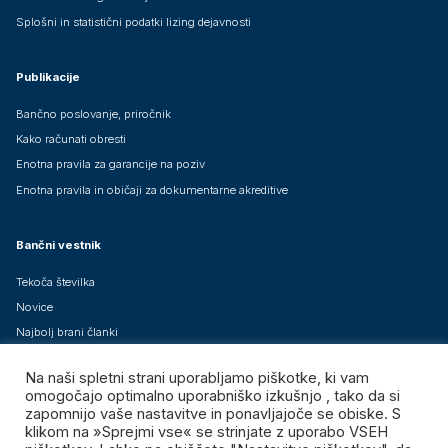
Splošni in statistični podatki lizing dejavnosti
Publikacije
Bančno poslovanje, priročnik
Kako računati obresti
Enotna pravila za garancije na poziv
Enotna pravila in običaji za dokumentarne akreditive
Bančni vestnik
Tekoča številka
Novice
Najbolj brani članki
Arhiv člankov
Na naši spletni strani uporabljamo piškotke, ki vam
Brezplačne mednarodne izdaje
omogočajo optimalno uporabniško izkušnjo , tako da si
zapomnijo vaše nastavitve in ponavljajoče se obiske. S
klikom na »Sprejmi vse« se strinjate z uporabo VSEH