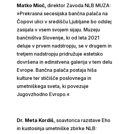
Matko Mioč,
direktor Zavoda NLB MUZA:
»Prekrasna secesijska bančna palača na
Čopovi ulici v središču Ljubljane bo odslej
zasijala v vsem svojem sijaju. Muzeju
bančništva Slovenije, ki od leta 2021
deluje v prvem nadstropju, se v drugem in
tretjem nadstropju pridružuje estetsko
dovršena in edinstvena galerija v tem delu
Evrope. Bančna palača postaja hiša
kulture ter stičišče poslovnega in
umetniškega sveta, ki povezuje
Jugovzhodno Evropo.«
Dr. Meta Kordiš
, soavtorica razstave Eho
in kustosinja umetniške zbirke NLB: