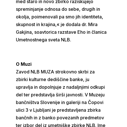
med staro in novo zbirko raziskujejo
spreminjanje odnosa do sebe, drugih in
okolja, poimenovali pa smo jih identiteta,
skupnost in krajina,« je dodala dr. Mira
Gakjina, soavtorica razstave Eho in članica
Umetnostnega sveta NLB.
O Muzi
Zavod NLB MUZA strokovno skrbi za
zbirki kulturne dediščine banke, ju
upravlja in dopolnjuje z nadaljnjimi odkupi
del ter predstavlja širši javnosti. V Muzeju
bančništva Slovenije in galeriji na Čopovi
ulici 3 v Ljubljani je predstavljena zbirka
bančnih in z banko povezanih predmetov
ter izbor del iz umetniške zbirke NLB. Ime