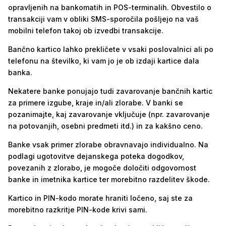
opravljenih na bankomatih in POS-terminalih. Obvestilo o
transakciji vam v obliki SMS-sporočila pošljejo na vaš
mobilni telefon takoj ob izvedbi transakcije.
Bančno kartico lahko prekličete v vsaki poslovalnici ali po
telefonu na številko, ki vam jo je ob izdaji kartice dala
banka.
Nekatere banke ponujajo tudi zavarovanje bančnih kartic
za primere izgube, kraje in/ali zlorabe. V banki se
pozanimajte, kaj zavarovanje vključuje (npr. zavarovanje
na potovanjih, osebni predmeti itd.) in za kakšno ceno.
Banke vsak primer zlorabe obravnavajo individualno. Na
podlagi ugotovitve dejanskega poteka dogodkov,
povezanih z zlorabo, je mogoče določiti odgovornost
banke in imetnika kartice ter morebitno razdelitev škode.
Kartico in PIN-kodo morate hraniti ločeno, saj ste za
morebitno razkritje PIN-kode krivi sami.