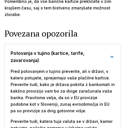
Pomembno je, da vse bančne kartice prekličete v čim
krajšem času, saj s tem bistveno zmanjšate možnost
zlorabe.
Povezana opozorila
Potovanja v tujino (kartice, tarife,
zavarovanja)
Pred potovanjem v tujino preverite, ali v državi, v
katero potujete, sprejemajo vaše plačilne kartice.
Preverite tudi, kako je država pokrita z bankomati in
kakšno provizijo vam bo za dvige zaračunala vaša
banka. Praviloma velja, da so v EU provizije
podobne kot v Sloveniji, zunaj evroobmočja in EU
pa so provizije za dvig gotovine višje.
Preverite tudi, katera tuja valuta se v državi, kamor
potujete, najlažje zamenja v lokalno valuto