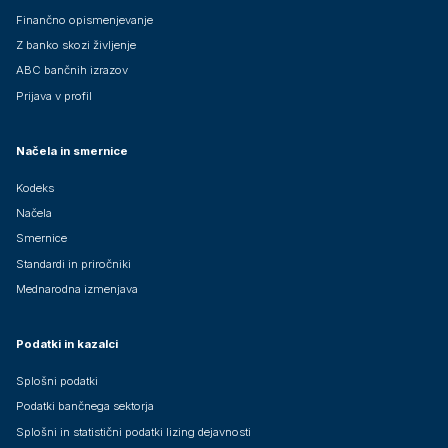
Finančno opismenjevanje
Z banko skozi življenje
ABC bančnih izrazov
Prijava v profil
Načela in smernice
Kodeks
Načela
Smernice
Standardi in priročniki
Mednarodna izmenjava
Podatki in kazalci
Splošni podatki
Podatki bančnega sektorja
Splošni in statistični podatki lizing dejavnosti