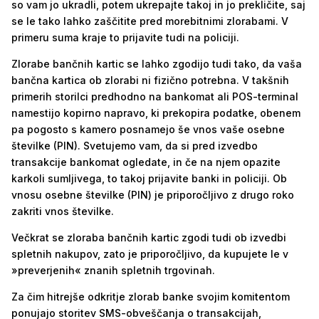
so vam jo ukradli, potem ukrepajte takoj in jo prekličite, saj
se le tako lahko zaščitite pred morebitnimi zlorabami. V
primeru suma kraje to prijavite tudi na policiji.
Zlorabe bančnih kartic se lahko zgodijo tudi tako, da vaša
bančna kartica ob zlorabi ni fizično potrebna. V takšnih
primerih storilci predhodno na bankomat ali POS-terminal
namestijo kopirno napravo, ki prekopira podatke, obenem
pa pogosto s kamero posnamejo še vnos vaše osebne
številke (PIN). Svetujemo vam, da si pred izvedbo
transakcije bankomat ogledate, in če na njem opazite
karkoli sumljivega, to takoj prijavite banki in policiji. Ob
vnosu osebne številke (PIN) je priporočljivo z drugo roko
zakriti vnos številke.
Večkrat se zloraba bančnih kartic zgodi tudi ob izvedbi
spletnih nakupov, zato je priporočljivo, da kupujete le v
»preverjenih« znanih spletnih trgovinah.
Za čim hitrejše odkritje zlorab banke svojim komitentom
ponujajo storitev SMS-obveščanja o transakcijah,