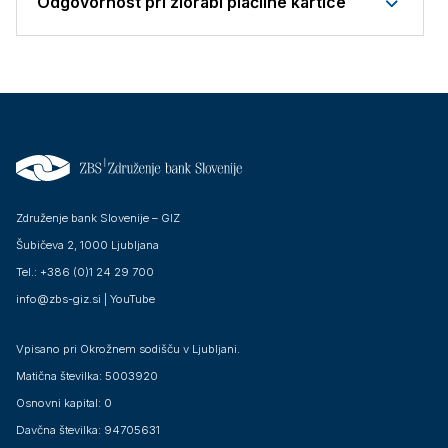
Odgovornost pri zlorabi plačilne kartice
Združenje bank Slovenije – GIZ
Šubičeva 2, 1000 Ljubljana
Tel.: +386 (0)1 24 29 700
info@zbs-giz.si
|
YouTube
Vpisano pri Okrožnem sodišču v Ljubljani.
Matična številka: 5003920
Osnovni kapital: 0
Davčna številka: 94705631