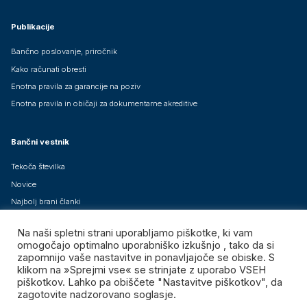
Publikacije
Bančno poslovanje, priročnik
Kako računati obresti
Enotna pravila za garancije na poziv
Enotna pravila in običaji za dokumentarne akreditive
Bančni vestnik
Tekoča številka
Novice
Najbolj brani članki
Arhiv člankov
Na naši spletni strani uporabljamo piškotke, ki vam
Brezplačne mednarodne izdaje
omogočajo optimalno uporabniško izkušnjo , tako da si
zapomnijo vaše nastavitve in ponavljajoče se obiske. S
klikom na »Sprejmi vse« se strinjate z uporabo VSEH
piškotkov. Lahko pa obiščete "Nastavitve piškotkov", da
zagotovite nadzorovano soglasje.
Združenje bank Slovenije – GIZ, vse pravice pridržane.