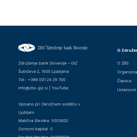
O Združe
O ZBS
Združenje bank Slovenije – GIZ
Šubičeva 2, 1000 Ljubljana
Organizir
Tel.: +386 (0)1 24 29 700
Članice
info@zbs-giz.si
|
YouTube
Ustanovni 
Vpisano pri Okrožnem sodišču v
Ljubljani.
Matična številka: 5003920
Osnovni kapital: 0
Davčna številka: 94705631