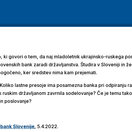
, ki govori o tem, da naj mladoletnik ukrajinsko-ruskega po
ovenskih bank zaradi državljanstva. Študira v Sloveniji in žel
mogočeno, ker sredstev nima kam prejemati.
? Koliko lastne presoje ima posamezna banka pri odpiranju rač
k ruskim državljanom zavrnila sodelovanje? Če je temu tak
 in poslovanje?
bank Slovenije
, 5.4.2022.