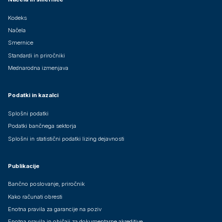
Kodeks
Načela
Smernice
Standardi in priročniki
Mednarodna izmenjava
Podatki in kazalci
Splošni podatki
Podatki bančnega sektorja
Splošni in statistični podatki lizing dejavnosti
Publikacije
Bančno poslovanje, priročnik
Kako računati obresti
Enotna pravila za garancije na poziv
Enotna pravila in običaji za dokumentarne akreditive