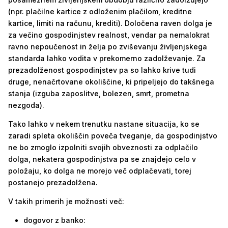
(npr. plačilne kartice z odloženim plačilom, kreditne
kartice, limiti na računu, krediti). Določena raven dolga je
za večino gospodinjstev realnost, vendar pa nemalokrat
ravno nepoučenost in želja po zviševanju življenjskega
standarda lahko vodita v prekomerno zadolževanje. Za
prezadolženost gospodinjstev pa so lahko krive tudi
druge, nenačrtovane okoliščine, ki pripeljejo do takšnega
stanja (izguba zaposlitve, bolezen, smrt, prometna
nezgoda).
Tako lahko v nekem trenutku nastane situacija, ko se
zaradi spleta okoliščin poveča tveganje, da gospodinjstvo
ne bo zmoglo izpolniti svojih obveznosti za odplačilo
dolga, nekatera gospodinjstva pa se znajdejo celo v
položaju, ko dolga ne morejo več odplačevati, torej
postanejo prezadolžena.
V takih primerih je možnosti več:
dogovor z banko: