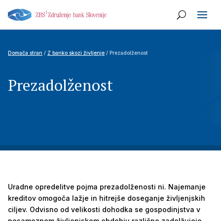
Domača stran
/
Z banko skozi življenje
/ Prezadolženost
Prezadolženost
Uradne opredelitve pojma prezadolženosti ni. Najemanje
kreditov omogoča lažje in hitrejše doseganje življenjskih
ciljev. Odvisno od velikosti dohodka se gospodinjstva v
posameznem življenjskem obdobju različno zadolžujejo