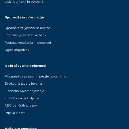
Ustanovni akti in poročila
Sporočila in informacije
Sporočila za javnost in novice
Informacije za stranke bank
Pogosta vprašanja in odgovori
Ogled dogodkov
Izobraževalna dejavnost
Programi za prijavo in pregled programov
Strokovna izobraževanja
Finančno opismenjevanje
Z banko skozi življenje
ABC bančnih izrazov
Prijava v profil
Načela in smernice