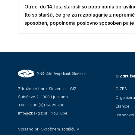
Otroci do 14. leta starosti so popolnoma opravil
(to so starši), če gre za razpolaganje z nepremič
sposoben, popolnoma poslovno sposoben pa je š
O Združe
O ZBS
Združenje bank Slovenije – GIZ
Šubičeva 2, 1000 Ljubljana
Organizir
Tel.: +386 (0)1 24 29 700
Članice
info@zbs-giz.si
|
YouTube
Ustanovni 
Vpisano pri Okrožnem sodišču v