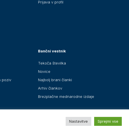
Prijava v profil
Bančni vestnik
Tekoča številka
Novice
a poziv
Najbolj brani članki
Arhiv člankov
Brezplačne mednarodne izdaje
Nastavitve
Sprejmi vse
Oblikovanje in izdelava spletne strani: