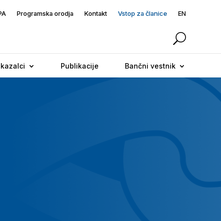
PA
Programska orodja
Kontakt
Vstop za članice
EN
 kazalci
Publikacije
Bančni vestnik