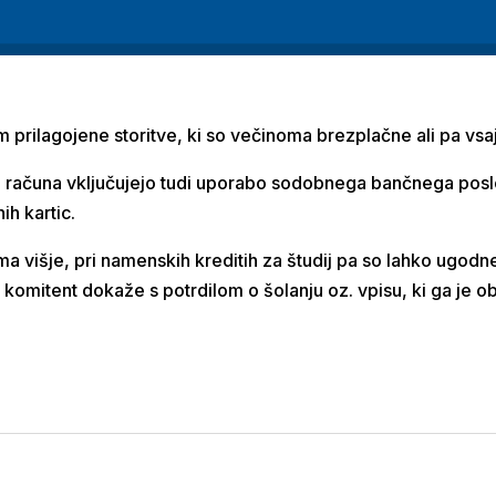
prilagojene storitve, ki so večinoma brezplačne ali pa vsa
eg računa vključujejo tudi uporabo sodobnega bančnega posl
ih kartic.
 višje, pri namenskih kreditih za študij pa so lahko ugodn
komitent dokaže s potrdilom o šolanju oz. vpisu, ki ga je o