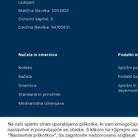
Ljubljani.
Matična številka: 5003920
Osnovni kapital: 0
Davčna številka: 94705631
Načela in smernice
Podatki in
Kodeks
Splošni po
Načela
Podatki b
Smernice
Splošni in 
dejavnosti
Standardi in priročniki
Mednarodna izmenjava
Na naši spletni strani uporabljamo piškotke, ki vam omogočaj
nastavitve in ponavljajoče se obiske. S klikom na »Sprejmi v
Združenje bank Slovenije – GIZ, vse pravice pridržane.
"Nastavitve piškotkov", da zagotovite nadzorovano soglasje.