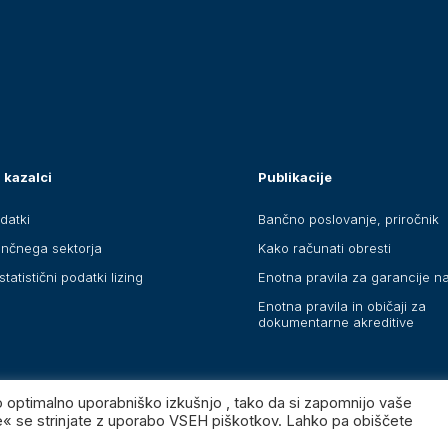
 kazalci
Publikacije
datki
Bančno poslovanje, priročnik
ančnega sektorja
Kako računati obresti
statistični podatki lizing
Enotna pravila za garancije n
Enotna pravila in običaji za
dokumentarne akreditive
o optimalno uporabniško izkušnjo , tako da si zapomnijo vaše
se« se strinjate z uporabo VSEH piškotkov. Lahko pa obiščete