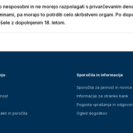
no nesposobni in ne morejo razpolagati s privarčevanim denar
ninami, pa morajo to potrditi celo skrbstveni organi. Po dop
ele z dopolnjenim 18. letom.
nju
Sporočila in informacije
Sporočila za javnost in novice
anost
Informacije za stranke bank
Pogosta vprašanja in odgovor
akti in poročila
Ogled dogodkov