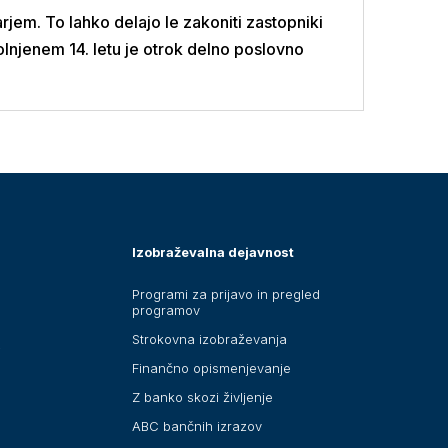
jem. To lahko delajo le zakoniti zastopniki
olnjenem 14. letu je otrok delno poslovno
Izobraževalna dejavnost
Programi za prijavo in pregled
programov
Strokovna izobraževanja
i
Finančno opismenjevanje
Z banko skozi življenje
ABC bančnih izrazov