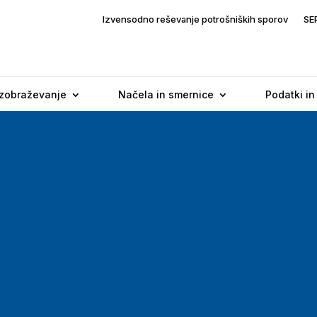
Izvensodno reševanje potrošniških sporov
SE
Izobraževanje
Načela in smernice
Podatki in