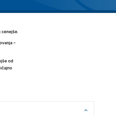
j cenejše.
ovanja –
ejše od
bičajno