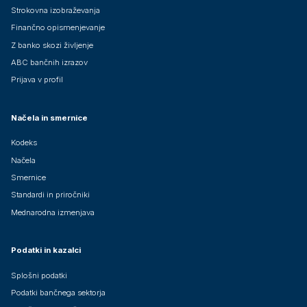
Strokovna izobraževanja
Finančno opismenjevanje
Z banko skozi življenje
ABC bančnih izrazov
Prijava v profil
Načela in smernice
Kodeks
Načela
Smernice
Standardi in priročniki
Mednarodna izmenjava
Podatki in kazalci
Splošni podatki
Podatki bančnega sektorja