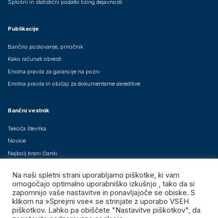
Splošni in statistični podatki lizing dejavnosti
Publikacije
Bančno poslovanje, priročnik
Kako računati obresti
Enotna pravila za garancije na poziv
Enotna pravila in običaji za dokumentarne akreditive
Bančni vestnik
Tekoča številka
Novice
Najbolj brani članki
Arhiv člankov
Na naši spletni strani uporabljamo piškotke, ki vam
Brezplačne mednarodne izdaje
omogočajo optimalno uporabniško izkušnjo , tako da si
zapomnijo vaše nastavitve in ponavljajoče se obiske. S
klikom na »Sprejmi vse« se strinjate z uporabo VSEH
piškotkov. Lahko pa obiščete "Nastavitve piškotkov", da